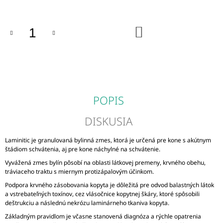
M
E
DO
KOŠÍKA
DROMY
MSM
+
VITAMIN
C
€42
POPIS
DISKUSIA
Laminitic je granulovaná bylinná zmes, ktorá je určená pre kone s akútnym
štádiom schvátenia, aj pre kone náchylné na schvátenie.
Vyvážená zmes bylín pôsobí na oblasti látkovej premeny, krvného obehu,
tráviaceho traktu s miernym protizápalovým účinkom.
Podpora krvného zásobovania kopyta je dôležitá pre odvod balastných látok
a vstrebateľných toxínov, cez vlásočnice kopytnej škáry, ktoré spôsobili
deštrukciu a následnú nekrózu laminárneho tkaniva kopyta.
Základným pravidlom je včasne stanovená diagnóza a rýchle opatrenia