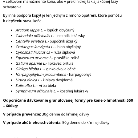
v celkovom manažmente koňa, ako v preklinickej tak aj akútnej fázy
schvátenia.
Bylinná podpora kopýt je len jedným z mnoho opatrení, ktoré pomôžu
k zlepšeniu stavu koňa.
Arctium lappa L.
– lopúch obyčajný
Calendula officinalis L.
– nechtík lekársky
Centella asiatica
L.-
pupočník ázijský
Crataegus laevigata L.
– hloh obyčajný
Cynosbati fructus cs
– ruža šípková
Equisetum arvense L.
- praslička roľná
Galium aparine
L.
- lipkavec prítula
Ginkgo biloba L.
– ginko dvojlaločné
Harpagophytum procumbens -
harpagophyt
Urtica dioica L.
- žihľava dvojdomá
Salix alba L.
– vŕba biela
Symphytum officinale L.
– kostihoj lekársky
Odporúčané dávkovanie granulovanej formy pre kone o hmotnosti 550
– 600kg:
V prípade prevencie:
30g denne do kŕmnej dávky
V prípade akútneho schvátenia:
50g denne do kŕmnej dávky