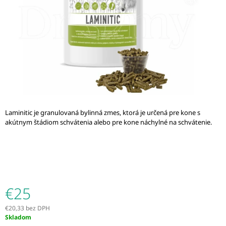
Á
J
S
Ť
?
Laminitic je granulovaná bylinná zmes, ktorá je určená pre kone s
HĽADAŤ
akútnym štádiom schvátenia alebo pre kone náchylné na schvátenie.
O
D
P
O
€25
R
Ú
€20,33 bez DPH
Č
Jednotková
Skladom
A
cena: