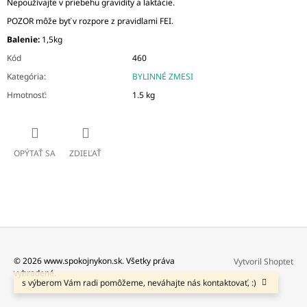
Nepoužívajte v priebehu gravidity a laktácie.
POZOR môže byť v rozpore z pravidlami FEI.
Balenie:
1,5kg
Kód
460
Kategória
:
BYLINNÉ ZMESI
Hmotnosť
:
1.5 kg
OPÝTAŤ SA
ZDIEĽAŤ
Z
© 2026 www.spokojnykon.sk. Všetky práva
Vytvoril Shoptet
vyhradené.
Á
s výberom Vám radi pomôžeme, neváhajte nás kontaktovať, :)
P