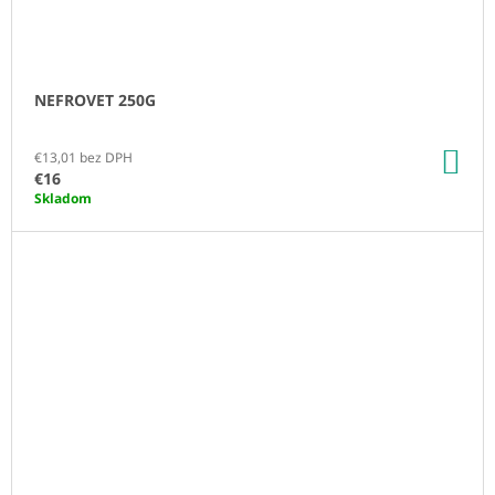
NEFROVET 250G
DO
€13,01 bez DPH
KO
€16
Skladom