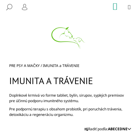
K
Prejsť
NÁKU
M
HĽADAŤ
na
KOŠÍK
O
PRIHLÁSENIE
SPÄŤ
SPÄŤ
obsah
Š
Í
Č
K
O
P
O
T
Domov
PRE PSY A MAČKY
/
IMUNITA a TRÁVENIE
R
IMUNITA A TRÁVENIE
E
B
U
Doplnkové krmivá vo forme tabliet, bylín, sirupov, sypkých premixov
pre účinnú podporu imunitného systému.
J
Pre podpornú terapiu s obsahom probiotík, pri poruchách trávenia,
E
detoxikáciu a regeneráciu organizmu.
T
R
E
Radiť podľa:
ABECEDNE
A
N