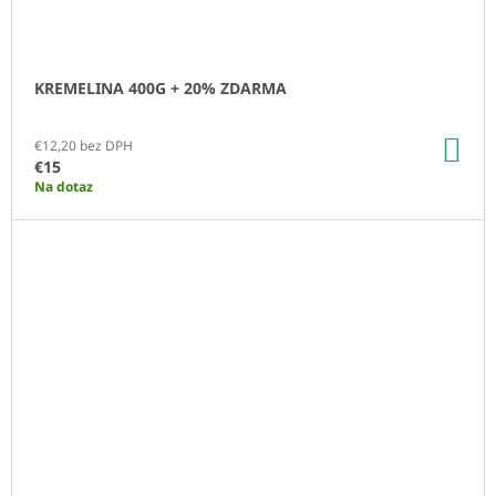
KREMELINA 400G + 20% ZDARMA
DO
€12,20 bez DPH
KO
€15
Na dotaz