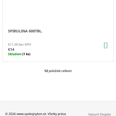
SPIRULINA 600TBL.
DO
€11,38 bez DPH
KO
€14
Skladom
(1 ks)
12
položiek celkom
O
V
L
Á
D
A
C
I
E
Z
© 2026 www.spokojnykon.sk. Všetky práva
Vytvoril Shoptet