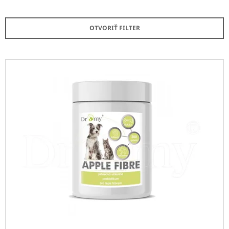
D
Á
E
J
OTVORIŤ FILTER
N
S
I
Ť
E
V
?
P
Ý
R
P
O
I
D
S
HĽADAŤ
U
P
K
R
T
O
O
O
D
D
V
P
U
O
K
R
Ú
T
Č
O
A