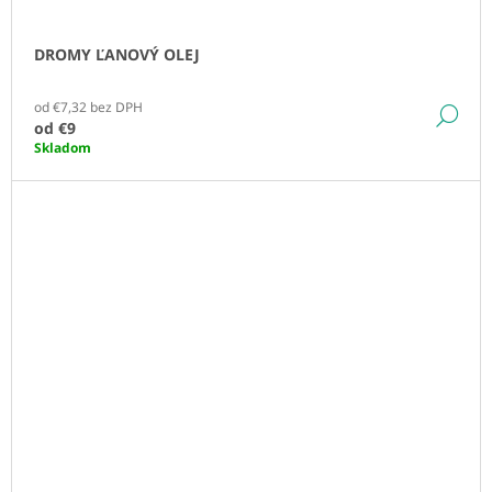
DROMY ĽANOVÝ OLEJ
od €7,32 bez DPH
DE
od
€9
Skladom