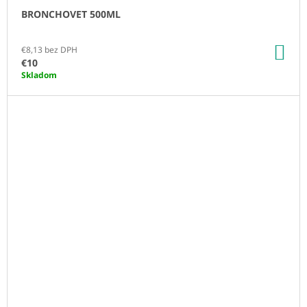
BRONCHOVET 500ML
DO
€8,13 bez DPH
KO
€10
Skladom