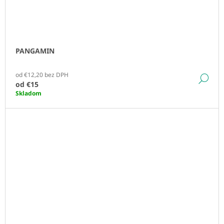
PANGAMIN
od €12,20 bez DPH
DE
od
€15
Skladom