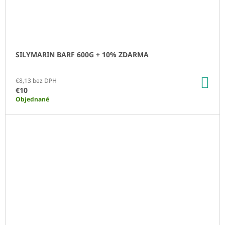
SILYMARIN BARF 600G + 10% ZDARMA
DO
€8,13 bez DPH
KO
€10
Objednané