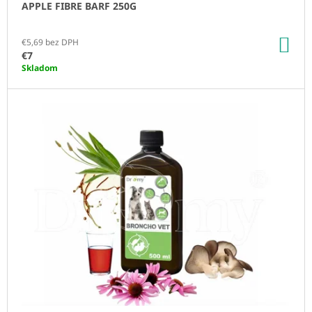
APPLE FIBRE BARF 250G
V
M
E
DO
€5,69 bez DPH
KO
€7
PSYLLIUM
A
Skladom
CHIA
3
KG
€40