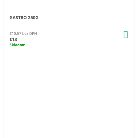
GASTRO 250G
DO
€10,57 bez DPH
KO
€13
Skladom