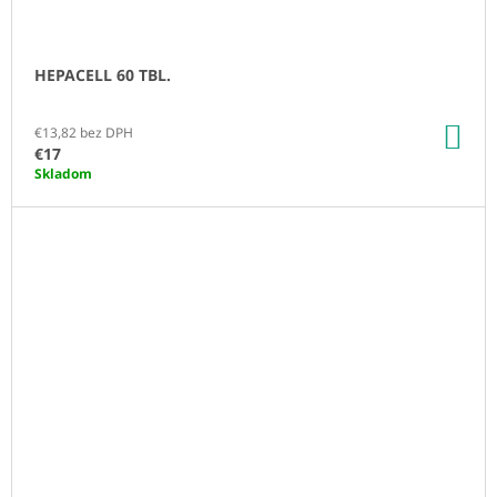
HEPACELL 60 TBL.
DO
€13,82 bez DPH
KO
€17
Skladom