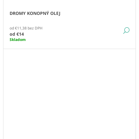
DROMY KONOPNÝ OLEJ
od €11,38 bez DPH
DE
od
€14
Skladom