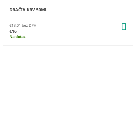
DRAČIA KRV 50ML
DO
€13,01 bez DPH
KO
€16
Na dotaz