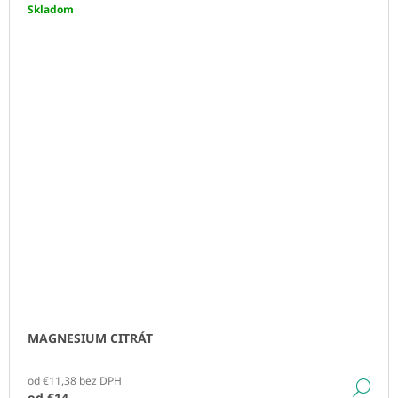
Skladom
MAGNESIUM CITRÁT
od €11,38 bez DPH
DE
od
€14