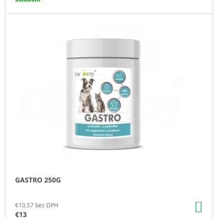
M
E
VITAL
COLON
€30
GASTRO 250G
DO
€10,57 bez DPH
KO
€13