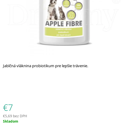
Á
J
S
Ť
?
Jablčná vláknina probiotikum pre lepšie trávenie.
HĽADAŤ
O
D
P
€7
O
R
€5,69 bez DPH
Ú
Jednotková
Skladom
Č
cena:
A