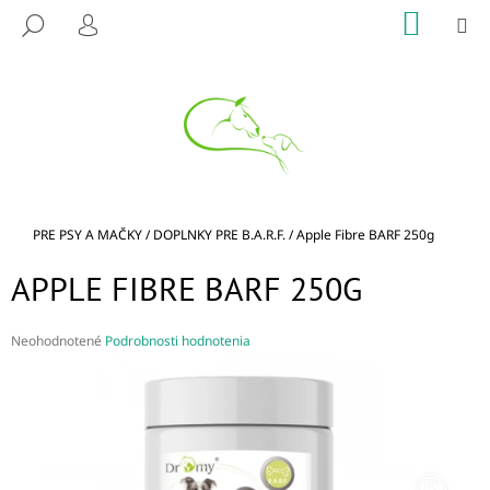
K
Prejsť
NÁKU
M
HĽADAŤ
na
KOŠÍK
O
PRIHLÁSENIE
SPÄŤ
SPÄŤ
obsah
Š
Í
Č
K
O
P
O
T
Domov
PRE PSY A MAČKY
/
DOPLNKY PRE B.A.R.F.
/
Apple Fibre BARF 250g
R
APPLE FIBRE BARF 250G
E
B
U
Priemerné
Neohodnotené
Podrobnosti hodnotenia
hodnotenie
J
produktu
E
je
0,0
T
z
E
5
hviezdičiek.
N