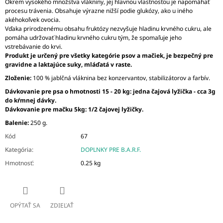
Okrem vysokého množstva vlákniny, jej hlavnou vlastnosťou je napomáhať
procesu trávenia. Obsahuje výrazne nižší podie glukózy, ako u iného
akéhokoľvek ovocia.
Vďaka prirodzenému obsahu fruktózy nezvyšuje hladinu krvného cukru, ale
pomáha udržovať hladinu krvného cukru tým, že spomaľuje jeho
vstrebávanie do krvi.
Produkt je určený pre všetky kategórie psov a mačiek, je bezpečný pre
gravidne a laktajúce suky, mláďatá v raste.
Zloženie:
100 % jablčná vláknina bez konzervantov, stabilizátorov a farbív.
Dávkovanie pre psa o hmotnosti 15 - 20 kg: jedna čajová lyžička - cca 3g
do kŕmnej dávky.
Dávkovanie pre mačku 5kg: 1/2 čajovej lyžičky.
Balenie:
250 g.
Kód
67
Kategória
:
DOPLNKY PRE B.A.R.F.
Hmotnosť
:
0.25 kg
OPÝTAŤ SA
ZDIEĽAŤ