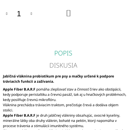
M
E
DO
KOŠÍKA
DROMY
DEVIL
´S
FLEX
LIQUID
1000ML
POPIS
€33
DISKUSIA
Jablčná vláknina probiotikum pre psy a mačky určené k podpore
tráviacich funkcii a zažívania.
Apple Fiber B.A.R.F
pomáha zlepšovať stav a činnosť čriev ako obstipácii,
kedy podporuje peristaltiku a črevnú pasáž, tak aj u hnačkových problémoch,
kedy posilňuje črevnú mikroflóru.
Vláknina prechádza tráviacim traktom, prečisťuje črevá a dodáva objem
stolici.
Apple Fiber B.A.R.F
je druh jablčnej vlákniny obsahujúc, ovocné kyseliny,
minerálne látky oba druhy vláknin, bohaté na pektin, ktorý napomáha v
procese trávenia a stimulácii imunitného systému.