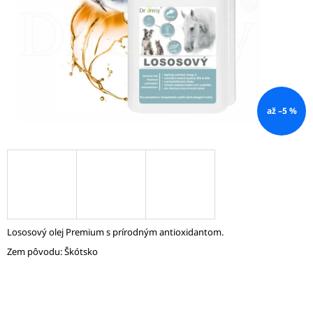
Á
J
S
Ť
?
až –5 %
HĽADAŤ
O
D
Lososový olej Premium s prírodným antioxidantom.
P
Zem pôvodu: Škótsko
O
R
Ú
Č
A