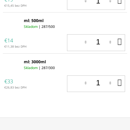
D
K
€15,45 bez DPH
ml: 500ml
Skladom
| 287/500
D
€14
K
€11,38 bez DPH
ml: 3000ml
Skladom
| 287/300
D
€33
K
€26,83 bez DPH