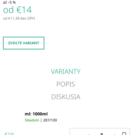
až –5 %
M
od
€14
E
od
€11,38
bez DPH
Jednotková
DROMY
cena:
GASTROHEAL
CONCENTRATE
3
ZVOĽTE VARIANT
KG
(30
-
60
DENNÝCH
VARIANTY
DÁVOK)
€75
POPIS
DISKUSIA
ml: 1000ml
Skladom
| 287/100
€19