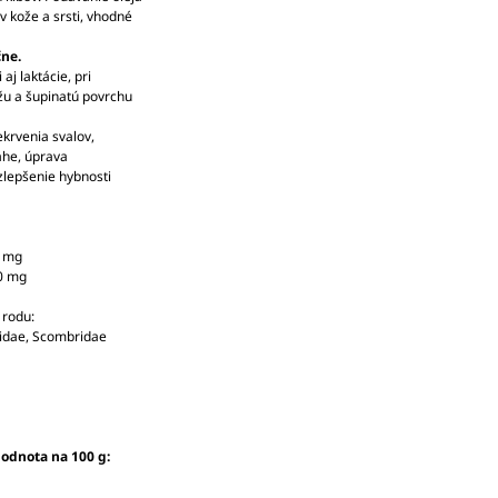
 kože a srsti, vhodné
čne.
aj laktácie, pri
žu a šupinatú povrchu
ekrvenia svalov,
ahe, úprava
zlepšenie hybnosti
0 mg
00 mg
b rodu:
ridae, Scombridae
hodnota na 100 g: