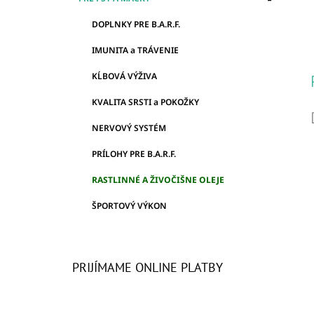
DOPLNKY PRE B.A.R.F.
IMUNITA a TRÁVENIE
KĹBOVÁ VÝŽIVA
KVALITA SRSTI a POKOŽKY
NERVOVÝ SYSTÉM
PRÍLOHY PRE B.A.R.F.
RASTLINNÉ A ŽIVOČIŠNE OLEJE
ŠPORTOVÝ VÝKON
PRIJÍMAME ONLINE PLATBY