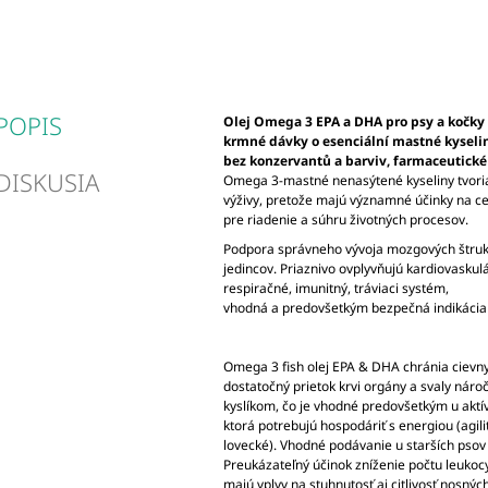
POPIS
Olej Omega 3 EPA a DHA pro psy a kočky
krmné dávky o esenciální mastné kyseli
bez konzervantů a barviv, farmaceutické 
DISKUSIA
Omega 3-mastné nenasýtené kyseliny tvori
výživy, pretože majú významné účinky na c
pre riadenie a súhru životných procesov.
Podpora správneho vývoja mozgových štrukt
jedincov. Priaznivo ovplyvňujú kardiovaskulá
respiračné, imunitný, tráviaci systém,
vhodná a predovšetkým bezpečná indikácia v
Omega 3 fish olej EPA & DHA chránia cievny
dostatočný prietok krvi orgány a svaly nár
kyslíkom, čo je vhodné predovšetkým u akt
ktorá potrebujú hospodáriť s energiou (agil
lovecké). Vhodné podávanie u starších psov 
Preukázateľný účinok zníženie počtu leukocy
majú vplyv na stuhnutosť aj citlivosť nosnýc