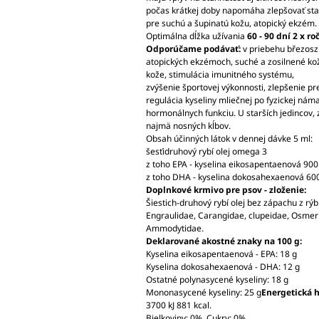
počas krátkej doby napomáha zlepšovať stav
pre suchú a šupinatú kožu, atopický ekzém.
Optimálna dĺžka užívania
60 - 90 dní 2 x ro
Odporúčame podávať:
v priebehu březoszi 
atopických ekzémoch, suché a zosilnené ko
kože, stimulácia imunitného systému,
zvýšenie športovej výkonnosti, zlepšenie pr
regulácia kyseliny mliečnej po fyzickej nám
hormonálnych funkciu. U starších jedincov, 
najmä nosných kĺbov.
Obsah účinných látok v dennej dávke 5 ml:
šesťidruhový rybí olej omega 3
z toho EPA - kyselina eikosapentaenová 90
z toho DHA - kyselina dokosahexaenová 6
Doplnkové krmivo pre psov - zloženie:
Šiestich-druhový rybí olej bez zápachu z rý
Engraulidae, Carangidae, clupeidae, Osme
Ammodytidae.
Deklarované akostné znaky na 100 g:
Kyselina eikosapentaenová - EPA: 18 g
Kyselina dokosahexaenová - DHA: 12 g
Ostatné polynasycené kyseliny: 18 g
Mononasycené kyseliny: 25 g
Energetická 
3700 kJ 881 kcal.
Bielkoviny: 0%, Cukry: 0%