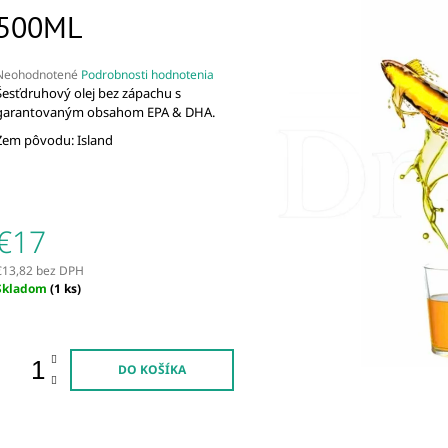
€33
€42
500ML
Priemerné
Neohodnotené
Podrobnosti hodnotenia
hodnotenie
Šesťdruhový olej bez zápachu s
produktu
garantovaným obsahom EPA & DHA.
e
Zem pôvodu: Island
,0
5
viezdičiek.
€17
€13,82 bez DPH
Jednotková
Skladom
(1 ks)
ena:
DO KOŠÍKA