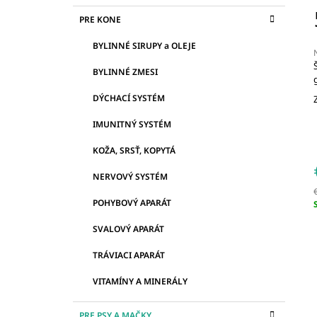
Č
€15
K
Preskočiť
PRE KONE
N
A
kategórie
T
Ý
BYLINNÉ SIRUPY a OLEJE
E
P
G
BYLINNÉ ZMESI
A
Ó
R
j
N
DÝCHACÍ SYSTÉM
0
I
E
z
E
IMUNITNÝ SYSTÉM
L
h
KOŽA, SRSŤ, KOPYTÁ
NERVOVÝ SYSTÉM
POHYBOVÝ APARÁT
c
SVALOVÝ APARÁT
TRÁVIACI APARÁT
VITAMÍNY A MINERÁLY
PRE PSY A MAČKY