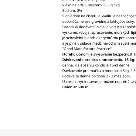
Vláknina: 0%, Chlesterol: 0,5 g / kg
Sodium: 0%
S ohľadom na čistotu a kvalitu a bezpečnosť
odporúčame pre gravidné a laktujúce suky, 
Islandský dodávateľ oleja je vedúcou spoloč
výskumu, vývoja, spracovanie, morských lip
Je schválený islandskú agentúrou pre kontro
a je plne v súlade medzinárodným systé
"Good Manufacture Practice"
ktorého účelom je zvyšovanie bezpečnosti k
Dávkovanie pre psa s hmotnosťou 15 kg
:
denne. K zlepšeniu kondície 15ml denne.
Dávkovanie pre mačku o hmotnosti 5kg: 2,
Podávajte denne po dobu 2 - 3 mesiacov.
U chronických stavov je možné nepretržité
Balenie:
500 ml.