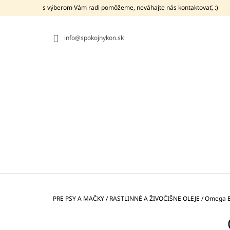
K
Prejsť
s výberom Vám radi pomôžeme, neváhajte nás kontaktovať, :)
na
O
SPÄŤ
SPÄŤ
obsah
DO
DO
Š
OBCHODU
OBCHODU
info@spokojnykon.sk
Í
K
Domov
PRE PSY A MAČKY
/
RASTLINNÉ A ŽIVOČIŠNE OLEJE
/
Omega 
B
O
DROMY ELEKTROLYT