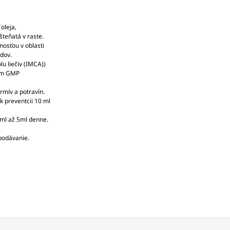
 oleja,
šteňatá v raste.
nosťou v oblasti
idov.
lu liečiv (IMCA))
mom GMP
rmív a potravín.
 k preventcii 10 ml
5ml až 5ml denne.
 podávanie.