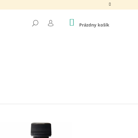
NÁKUPNÝ
HĽADAŤ
KOŠÍK
Prázdny košík
PRIHLÁSENIE
Nasledujúce
ITAMIN C