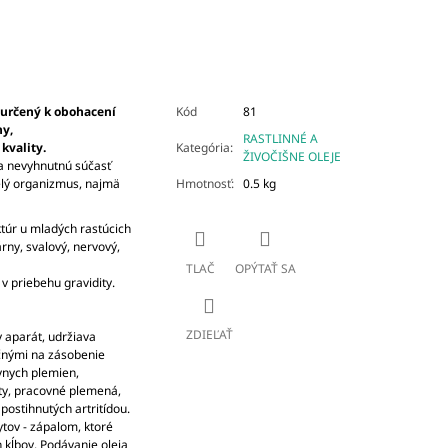
 určený k obohacení
Kód
81
ny,
RASTLINNÉ A
kvality.
Kategória
:
ŽIVOČIŠNE OLEJE
a nevyhnutnú súčasť
elý organizmus, najmä
Hmotnosť
:
0.5 kg
úr u mladých rastúcich
rny, svalový, nervový,
TLAČ
OPÝTAŤ SA
 priebehu gravidity.
ZDIEĽAŤ
 aparát, udržiava
očnými na zásobenie
ívnych plemien,
ity, pracovné plemená,
postihnutých artritídou.
tov - zápalom, ktoré
h kĺbov. Podávanie oleja