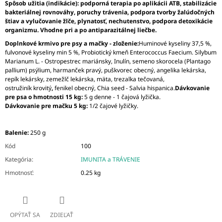
Spôsob užitia (indikácie): podporná terapia po aplikácii ATB, stabilizácie
bakteriálnej rovnováhy, poruchy trávenia, podpora tvorby žalúdočných
štiav a vylučovanie žlče, plynatosť, nechutenstvo, podpora detoxikácie
organizmu. Vhodne pri a po antiparazitálnej liečbe.
Doplnkové krmivo pre psy a mačky - zloženie:
Huminové kyseliny 37,5 %,
fulvonové kyseliny min 5 %, Probiotický kmeň Enterococcus Faecium. Silybum
Marianum L. - Ostropestrec mariánsky, Inulín, semeno skorocela (Plantago
pallium) psýlium, harmanček pravý, puškvorec obecný, angelika lekárska,
repík lekársky, zemežlč lekárska, mäta, trezalka tečovaná,
ostružiník krovitý
,
fenikel obecný, Chia seed - Salvia hispanica.
Dávkovanie
pre psa o hmotnosti 15 kg:
5 g denne - 1 čajová lyžička.
Dávkovanie pre mačku 5 kg:
1/2 čajové lyžičky.
Balenie:
250 g
Kód
100
Kategória
:
IMUNITA a TRÁVENIE
Hmotnosť
:
0.25 kg
OPÝTAŤ SA
ZDIEĽAŤ