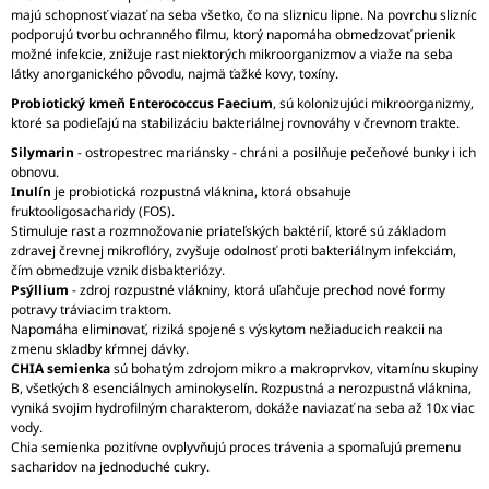
majú schopnosť viazať na seba všetko, čo na sliznicu lipne. Na povrchu slizníc
podporujú tvorbu ochranného filmu, ktorý napomáha obmedzovať prienik
možné infekcie, znižuje rast niektorých mikroorganizmov a viaže na seba
látky anorganického pôvodu, najmä ťažké kovy, toxíny.
Probiotický kmeň Enterococcus Faecium
, sú kolonizujúci mikroorganizmy,
ktoré sa podieľajú na stabilizáciu bakteriálnej rovnováhy v črevnom trakte.
Silymarin
- ostropestrec mariánsky - chráni a posilňuje pečeňové bunky i ich
obnovu.
Inulín
je probiotická rozpustná vláknina, ktorá obsahuje
fruktooligosacharidy (FOS).
Stimuluje rast a rozmnožovanie priateľských baktérií, ktoré sú základom
zdravej črevnej mikroflóry, zvyšuje odolnosť proti bakteriálnym infekciám,
čím obmedzuje vznik disbakteriózy.
Psýllium
- zdroj rozpustné vlákniny, ktorá uľahčuje prechod nové formy
potravy tráviacim traktom.
Napomáha eliminovať, riziká spojené s výskytom nežiaducich reakcii na
zmenu skladby kŕmnej dávky.
CHIA semienka
sú bohatým zdrojom mikro a makroprvkov, vitamínu skupiny
B, všetkých 8 esenciálnych aminokyselín. Rozpustná a nerozpustná vláknina,
vyniká svojim hydrofilným charakterom, dokáže naviazať na seba až 10x viac
vody.
Chia semienka pozitívne ovplyvňujú proces trávenia a spomaľujú premenu
sacharidov na jednoduché cukry.