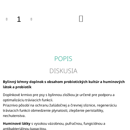
M
E
DO
KOŠÍKA
DROMY
MSM
+
VITAMIN
C
€42
POPIS
DISKUSIA
Bylinný kŕmny doplnok s obsahom probiotických kultúr a huminových
látok a probiotík
Doplnkové krmivo pre psy s bylinnou zložkou je určené pre podporu a
optimalizáciu tráviacich funkcii.
Priaznivo pôsobí na ochranu žalúdočnej a črevnej sliznice, regeneráciu
tráviacich funkcii obmedzenie plynatosti, zlepšenie peristaltiky,
nechutenstva.
Huminové látky
s vysokou väzobnou, pufračnou, fungicídnou a
antibakteriálnou kapacitou,