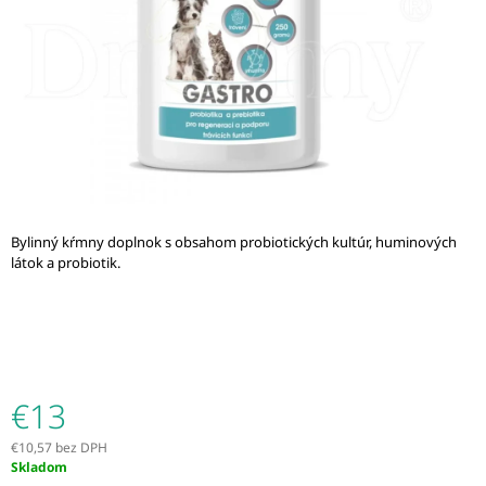
Á
J
S
Ť
?
Bylinný kŕmny doplnok s obsahom probiotických kultúr, huminových
HĽADAŤ
látok a probiotik.
O
D
P
O
€13
R
Ú
€10,57 bez DPH
Č
Jednotková
Skladom
A
cena: