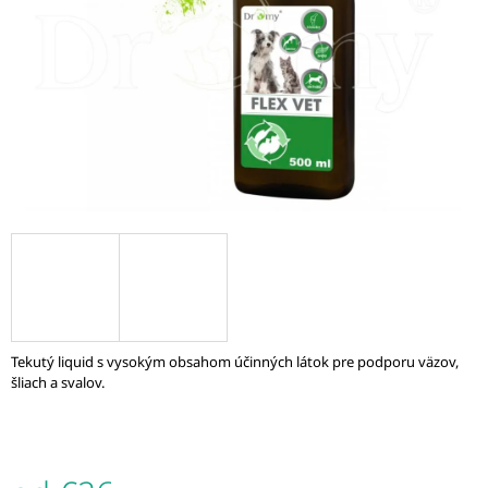
Á
J
S
Ť
?
HĽADAŤ
O
D
Tekutý liquid s vysokým obsahom účinných látok pre podporu väzov,
P
šliach a svalov.
O
R
Ú
Č
A