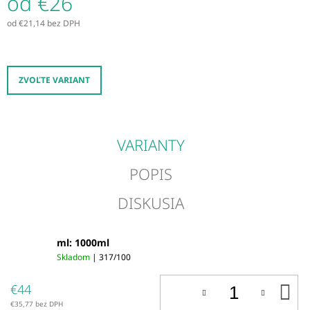
od
€26
M
od
€21,14
bez DPH
E
Jednotková
cena:
DROMY
OMEGA
3
ZVOĽTE VARIANT
€24
VARIANTY
POPIS
DISKUSIA
ml: 1000ml
Skladom
| 317/100
D
€44
K
€35,77 bez DPH